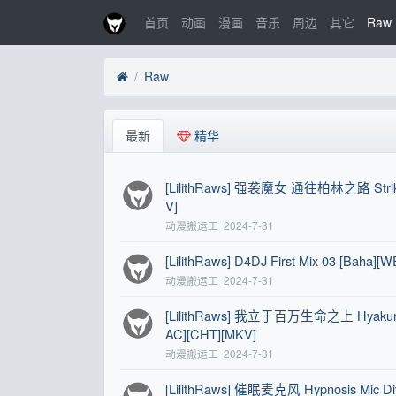
首页
动画
漫画
音乐
周边
其它
Raw
Raw
最新
精华
[LilithRaws] 强袭魔女 通往柏林之路 Strike W
V]
动漫搬运工
2024-7-31
[LilithRaws] D4DJ First Mix 03 [Baha
动漫搬运工
2024-7-31
[LilithRaws] 我立于百万生命之上 Hyakuman no
AC][CHT][MKV]
动漫搬运工
2024-7-31
[LilithRaws] 催眠麦克风 Hypnosis Mic Div