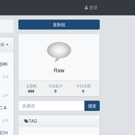
登录
发新帖
时间
][MK
Raw
0
主题数
今日贴子
今日主题
688
0
0
0
搜索
C A
0
TAG
][CH