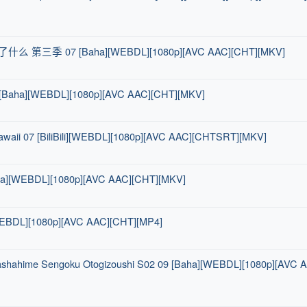
 第三季 07 [Baha][WEBDL][1080p][AVC AAC][CHT][MKV]
 [Baha][WEBDL][1080p][AVC AAC][CHT][MKV]
ii 07 [BiliBili][WEBDL][1080p][AVC AAC][CHTSRT][MKV]
ha][WEBDL][1080p][AVC AAC][CHT][MKV]
a][WEBDL][1080p][AVC AAC][CHT][MP4]
ahime Sengoku Otogizoushi S02 09 [Baha][WEBDL][1080p][AVC 