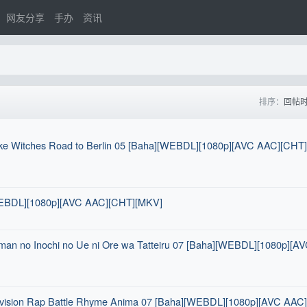
网友分享
手办
资讯
排序：
回帖
itches Road to Berlin 05 [Baha][WEBDL][1080p][AVC AAC][CHT
][WEBDL][1080p][AVC AAC][CHT][MKV]
 Inochi no Ue ni Ore wa Tatteiru 07 [Baha][WEBDL][1080p][AV
ision Rap Battle Rhyme Anima 07 [Baha][WEBDL][1080p][AVC AAC