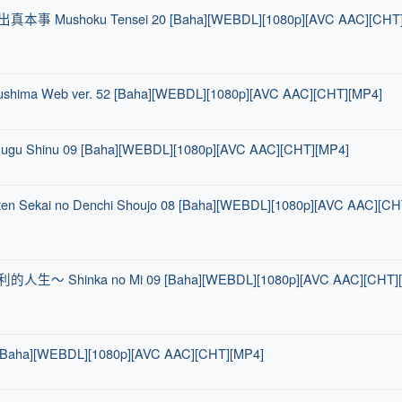
Mushoku Tensei 20 [Baha][WEBDL][1080p][AVC AAC][CHT
hima Web ver. 52 [Baha][WEBDL][1080p][AVC AAC][CHT][MP4]
gu Shinu 09 [Baha][WEBDL][1080p][AVC AAC][CHT][MP4]
ekai no Denchi Shoujo 08 [Baha][WEBDL][1080p][AVC AAC][CH
 Shinka no Mi 09 [Baha][WEBDL][1080p][AVC AAC][CHT]
 [Baha][WEBDL][1080p][AVC AAC][CHT][MP4]