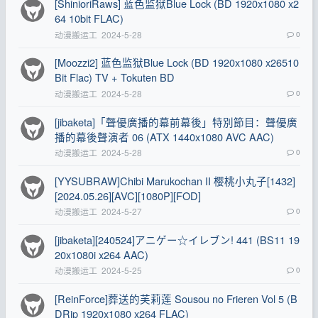
[ShinioriRaws] 蓝色监狱Blue Lock (BD 1920x1080 x2
64 10bit FLAC)
动漫搬运工
2024-5-28
0
[Moozzi2] 蓝色监狱Blue Lock (BD 1920x1080 x26510
Bit Flac) TV + Tokuten BD
动漫搬运工
2024-5-28
0
[jibaketa]「聲優廣播的幕前幕後」特別節目：聲優廣
播的幕後聲演者 06 (ATX 1440x1080 AVC AAC)
动漫搬运工
2024-5-28
0
[YYSUBRAW]Chibi Marukochan II 樱桃小丸子[1432]
[2024.05.26][AVC][1080P][FOD]
动漫搬运工
2024-5-27
0
[jibaketa][240524]アニゲー☆イレブン! 441 (BS11 19
20x1080i x264 AAC)
动漫搬运工
2024-5-25
0
[ReinForce]葬送的芙莉莲 Sousou no Frieren Vol 5 (B
DRip 1920x1080 x264 FLAC)