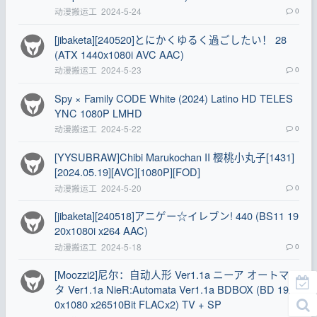
动漫搬运工
2024-5-24
0
[jibaketa][240520]とにかくゆるく過ごしたい！ 28
(ATX 1440x1080i AVC AAC)
动漫搬运工
2024-5-23
0
Spy × Family CODE White (2024) Latino HD TELES
YNC 1080P LMHD
动漫搬运工
2024-5-22
0
[YYSUBRAW]Chibi Marukochan II 樱桃小丸子[1431]
[2024.05.19][AVC][1080P][FOD]
动漫搬运工
2024-5-20
0
[jibaketa][240518]アニゲー☆イレブン! 440 (BS11 19
20x1080i x264 AAC)
动漫搬运工
2024-5-18
0
[Moozzi2]尼尔：自动人形 Ver1.1a ニーア オートマ
タ Ver1.1a NieR:Automata Ver1.1a BDBOX (BD 192
0x1080 x26510Bit FLACx2) TV + SP