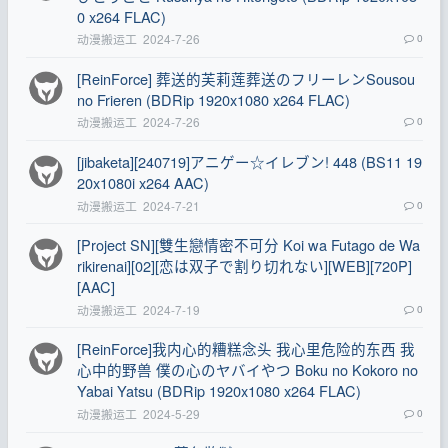
0 x264 FLAC)
动漫搬运工
2024-7-26
0
[ReinForce] 葬送的芙莉莲葬送のフリーレンSousou
no Frieren (BDRip 1920x1080 x264 FLAC)
动漫搬运工
2024-7-26
0
[jibaketa][240719]アニゲー☆イレブン! 448 (BS11 19
20x1080i x264 AAC)
动漫搬运工
2024-7-21
0
[Project SN][雙生戀情密不可分 Koi wa Futago de Wa
rikirenai][02][恋は双子で割り切れない][WEB][720P]
[AAC]
动漫搬运工
2024-7-19
0
[ReinForce]我内心的糟糕念头 我心里危险的东西 我
心中的野兽 僕の心のヤバイやつ Boku no Kokoro no
Yabai Yatsu (BDRip 1920x1080 x264 FLAC)
动漫搬运工
2024-5-29
0