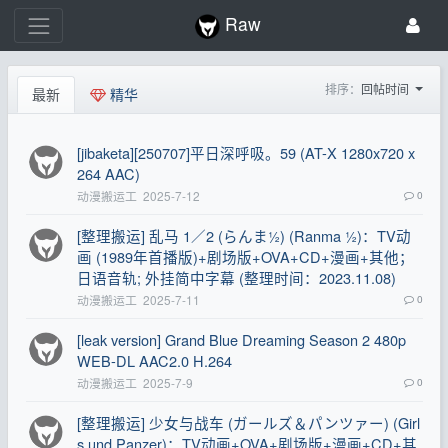
Raw
排序：
回帖时间
最新
精华
[jibaketa][250707]平日深呼吸。59 (AT-X 1280x720 x
264 AAC)
动漫搬运工
2025-7-12
0
[整理搬运] 乱马 1／2 (らんま½) (Ranma ½)：TV动
画 (1989年首播版)+剧场版+OVA+CD+漫画+其他；
日语音轨; 外挂简中字幕 (整理时间：2023.11.08)
动漫搬运工
2025-7-11
0
[leak version] Grand Blue Dreaming Season 2 480p
WEB-DL AAC2.0 H.264
动漫搬运工
2025-7-9
0
[整理搬运] 少女与战车 (ガールズ＆パンツァー) (Girl
s und Panzer)：TV动画+OVA+剧场版+漫画+CD+其