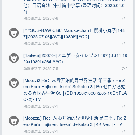
他；日语音轨; 外挂简中字幕 (整理时间：2025.04.0
2)
动漫搬运工
2025-7-8
0
[YYSUB-RAW]Chibi Maruko-chan II 樱桃小丸子[148
7][2025.07.06][AVC][1080P][FOD]
动漫搬运工
2025-7-8
0
[jibaketa][250704]アニゲー☆イレブン! 497 (BS11 19
20x1080i x264 AAC)
动漫搬运工
2025-7-5
0
[Moozzi2]Re：从零开始的异世界生活 第三季 / Re Z
ero Kara Hajimeru Isekai Seikatsu 3 [ Re:ゼロから始
める異世界生活 S3 ] (BD 1920x1080 x265-10Bit FLA
Cx2)- TV
动漫搬运工
2025-7-1
0
[Moozzi2] Re：从零开始的异世界生活 第三季 / Re Z
ero Kara Hajimeru Isekai Seikatsu 3 [ 4K Ver. ] - TV
动漫搬运工
2025-7-1
0