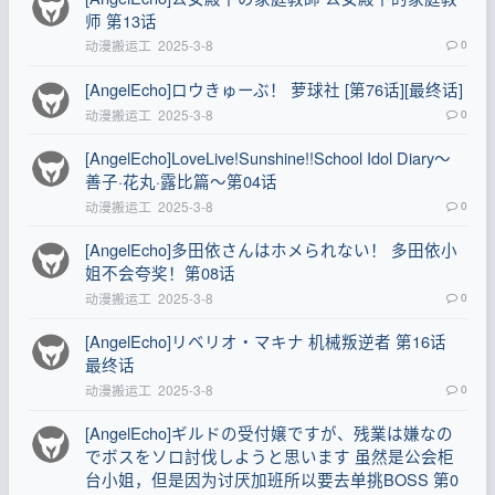
师 第13话
动漫搬运工
2025-3-8
0
[AngelEcho]ロウきゅーぶ！ 萝球社 [第76话][最终话]
动漫搬运工
2025-3-8
0
[AngelEcho]LoveLive!Sunshine!!School Idol Diary～
善子·花丸·露比篇～第04话
动漫搬运工
2025-3-8
0
[AngelEcho]多田依さんはホメられない！ 多田依小
姐不会夸奖！第08话
动漫搬运工
2025-3-8
0
[AngelEcho]リベリオ・マキナ 机械叛逆者 第16话
最终话
动漫搬运工
2025-3-8
0
[AngelEcho]ギルドの受付嬢ですが、残業は嫌なの
でボスをソロ討伐しようと思います 虽然是公会柜
台小姐，但是因为讨厌加班所以要去单挑BOSS 第0