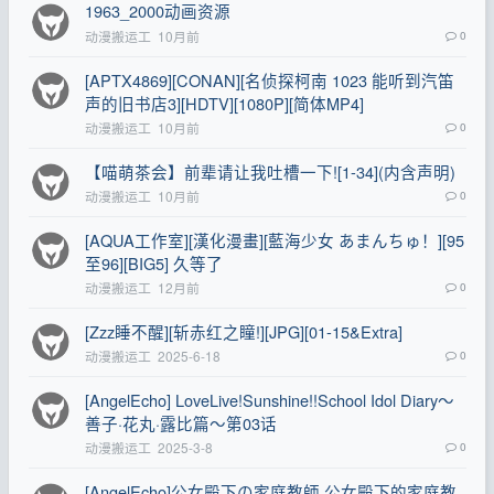
1963_2000动画资源
动漫搬运工
10月前
0
[APTX4869][CONAN][名侦探柯南 1023 能听到汽笛
声的旧书店3][HDTV][1080P][简体MP4]
动漫搬运工
10月前
0
【喵萌茶会】前辈请让我吐槽一下![1-34](内含声明)
动漫搬运工
10月前
0
[AQUA工作室][漢化漫畫][藍海少女 あまんちゅ！][95
至96][BIG5] 久等了
动漫搬运工
12月前
0
[Zzz睡不醒][斩赤红之瞳!][JPG][01-15&Extra]
动漫搬运工
2025-6-18
0
[AngelEcho] LoveLive!Sunshine!!School Idol Diary～
善子·花丸·露比篇～第03话
动漫搬运工
2025-3-8
0
[AngelEcho]公女殿下の家庭教師 公女殿下的家庭教