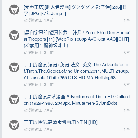
[无声工房][胆大党漫画][ダンダダン-龍幸伸][236][日
字][JPG][少年Jump+]
动漫搬运工
1月前
0
[黑白字幕组]铠真传武士骑兵 / Yoroi Shin Den Samur
ai Troopers [11] [WebRip 1080p AVC-8bit AAC][CHT]
(检索用：魔神坛斗士)
动漫搬运工
3月前
0
丁丁历险记.法语+英语.法文+英文.The.Adventures.o
f.Tintin.The.Secret.of.the.Unicorn.2011.MULTI.2160p.
AI.Upscale.10bit.x265.DTS-HD.MA-Hellsing98
动漫搬运工
3月前
0
丁丁历险记高清漫画.Adventures of Tintin HD Collecti
on (1929-1986, 2048px, Minutemen-Syl3ntBob)
动漫搬运工
7月前
0
丁丁历险记.高清版漫画.TINTIN [HD]
动漫搬运工
7月前
0