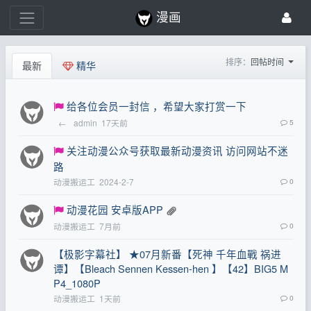
漫画
排序：
回帖时间
最新
精华
给各位会员一封信 ，希望大家打赏一下
←
admin
17天前
5
关注动漫公众号获取最新动漫资讯 访问网站不迷
路
动漫搬运工
2024-2-7
0
动漫花园 安卓版APP
动漫搬运工
7月前
0
【极影字幕社】 ★07月新番【死神 千年血戰 祸进
谭】【Bleach Sennen Kessen-hen 】【42】BIG5 M
P4_1080P
动漫搬运工
1天前
0