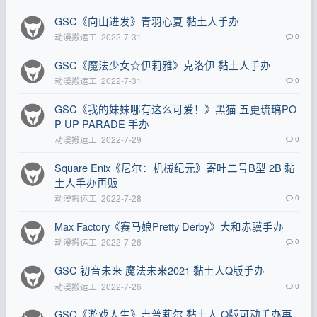
GSC《向山进发》青羽心夏 黏土人手办
动漫搬运工
2022-7-31
0
GSC《魔法少女☆伊莉雅》克洛伊 黏土人手办
动漫搬运工
2022-7-31
0
GSC《我的妹妹哪有这么可爱！》黑猫 五更琉璃PO
P UP PARADE 手办
动漫搬运工
2022-7-29
0
Square Enix《尼尔：机械纪元》寄叶二号B型 2B 黏
土人手办再贩
动漫搬运工
2022-7-28
0
Max Factory《赛马娘Pretty Derby》大和赤骥手办
动漫搬运工
2022-7-26
0
GSC 初音未来 魔法未来2021 黏土人Q版手办
动漫搬运工
2022-7-26
0
GSC《游戏人生》吉普莉尔 黏土人 Q版可动手办再