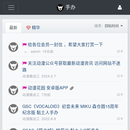
手办
排序：
回帖时间
最新
精华
给各位会员一封信 ，希望大家打赏一下
←
admin
19天前
5
关注动漫公众号获取最新动漫资讯 访问网站不迷
路
动漫搬运工
2024-2-7
0
动漫花园 安卓版APP
动漫搬运工
7月前
0
GSC《VOCALOID》初音未来 MIKU 森仓圆15周年
纪念版 黏土人手办
动漫搬运工
2022-8-8
0