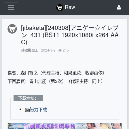
Raw
[jibaketa][240308]アニゲー☆イレブ
ン! 431 (BS11 1920x1080i x264 AA
C)
2024-3-9
245
动漫搬运工
嘉賓：森川智之（代理主持：和泉風花、牧野由依）
下回嘉賓：青山吉能（第3次）（代理主持：同上）
下载地址：
磁力下载