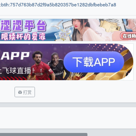
n:btih:757d763b87d2f9a5b820357be1282dbfbebeb7a8
打赏