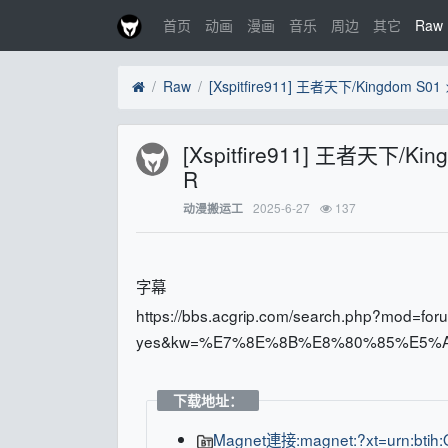
首页
动画
漫画
音乐
周边
其它
Raw
Raw
[Xspitfire911] 王者天下/Kin
R
2025-6-27
137
动漫搬运工
字幕
https://bbs.acgrip.com/search.php?mod=f
yes&kw=%E7%8E%8B%E8%80%85%E5%A
下载地址：
Magnet連接:magnet:?xt=urn:bt