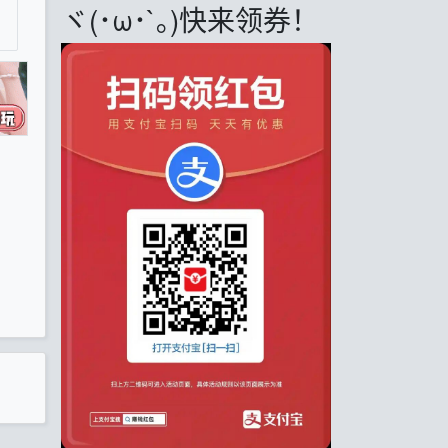
ヾ(･ω･`｡)快来领券！