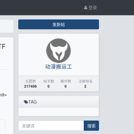
登录
发新帖
TF
动漫搬运工
主题数
帖子数
精华数
注册排名
217406
0
0
2
it=
TAG
搜索