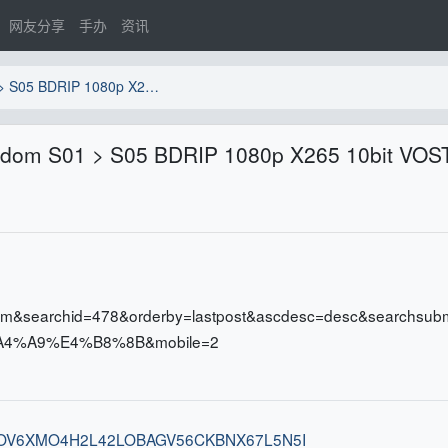
网友分享
手办
资讯
[Xspitfire911] 王者天下/Kingdom S01 > S05 BDRIP 1080p X265 10bit VOSTFR
gdom S01 > S05 BDRIP 1080p X265 10bit VOS
orum&searchid=478&orderby=lastpost&ascdesc=desc&searchsubm
4%A9%E4%B8%8B&mobile=2
ih:OV6XMO4H2L42LOBAGV56CKBNX67L5N5I