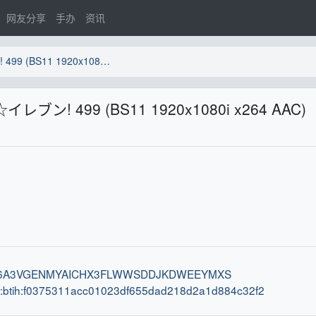
网友分享
手办
资讯
[jibaketa][250718]アニゲー☆イレブン! 499 (BS11 1920x1080i x264 AAC)
☆イレブン! 499 (BS11 1920x1080i x264 AAC)
tih:6A3VGENMYAICHX3FLWWSDDJKDWEEYMXS
n:btih:f0375311acc01023df655dad218d2a1d884c32f2