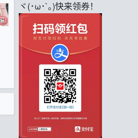
ヾ(･ω･`｡)快来领券！