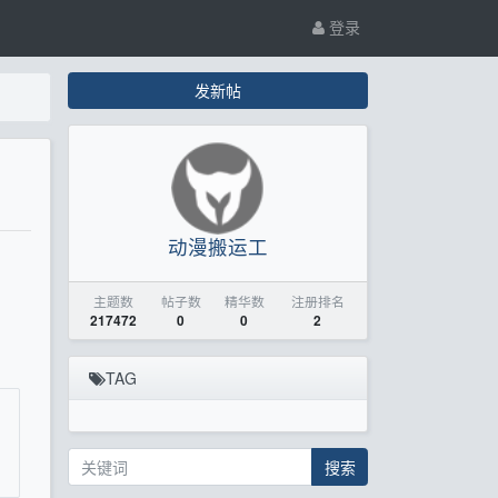
登录
发新帖
动漫搬运工
主题数
帖子数
精华数
注册排名
217472
0
0
2
TAG
搜索