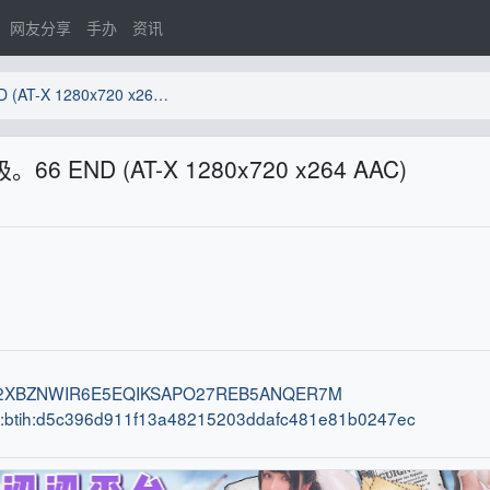
网友分享
手办
资讯
[jibaketa][260504]平日深呼吸。66 END (AT-X 1280x720 x264 AAC)
吸。66 END (AT-X 1280x720 x264 AAC)
ih:2XBZNWIR6E5EQIKSAPO27REB5ANQER7M
n:btih:d5c396d911f13a48215203ddafc481e81b0247ec