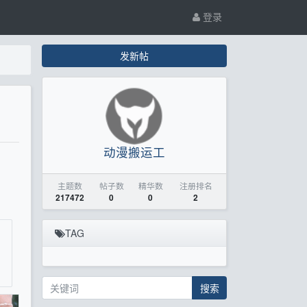
登录
发新帖
动漫搬运工
主题数
帖子数
精华数
注册排名
217472
0
0
2
TAG
搜索