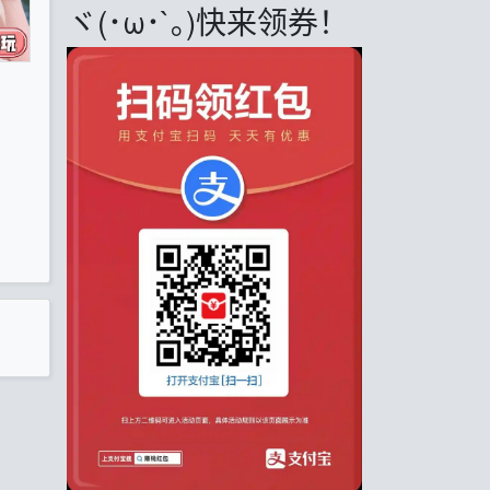
ヾ(･ω･`｡)快来领券！