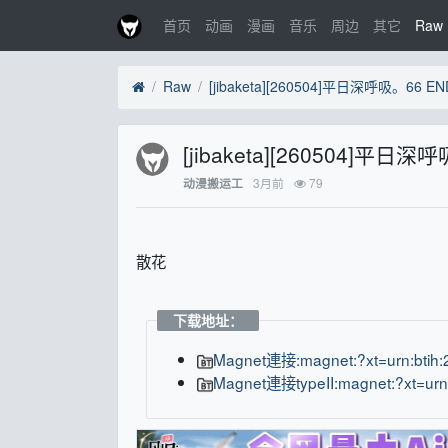
首页
动画
漫画
音乐
周边
其它
Raw
Raw
[jibaketa][260504]平日深呼
3月前
79
动漫搬运工
散花
下载地址：
Magnet連接:magnet:?xt=urn:bt
Magnet連接typeII:magnet:?xt=ur