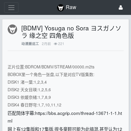
Raw
[BDMV] Yosuga no Sora ヨスガノソ
ラ 缘之空 四角色版
2月前
221
动漫搬运工
正片位置:BDROM/BDMV/STREAM/00000.m2ts
BDBOX里一个角色一张盘,以下是对应TV版集数:
DISK1 渚一葉:1,2,3,4
DISK2 天女目瑛:1,2,5,6
DISK3 依媛奈緒:1,7,8,9
DISK4 春日野穹:1,7,10,11,12
匹配简体字幕:https://bbs.acgrip.com/thread-13671-1-1.ht
ml
网上有12集版和17集版,很多童鞋可能为此搞混.甚至认为12