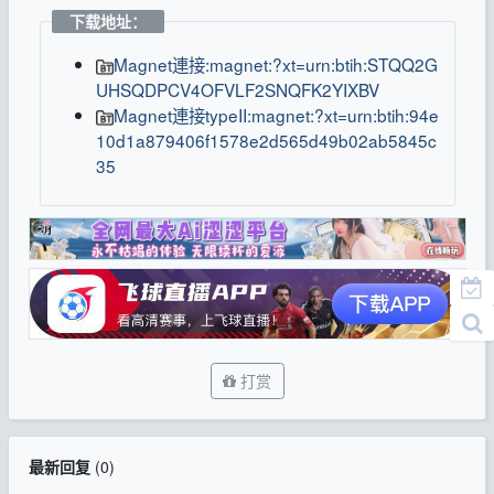
下载地址：
Magnet連接:magnet:?xt=urn:btih:STQQ2G
UHSQDPCV4OFVLF2SNQFK2YIXBV
Magnet連接typeII:magnet:?xt=urn:btih:94e
10d1a879406f1578e2d565d49b02ab5845c
35
打赏
最新回复
(
0
)