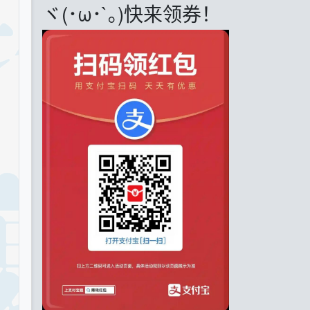
ヾ(･ω･`｡)快来领券！