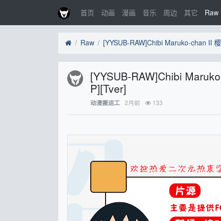
首页
动画
漫画
音乐
周边
其它
Raw
Raw
[YYSUB-RAW]Chibi Maruko
P][Tver]
2月前
133
动漫搬运工