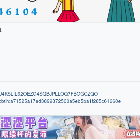
d.
ih:U4KSLIL62OEZG4SQBJPLLOQ7FBOGCZQO
n:btih:a71525a17ed3899372500a5eb5ba1f285c61660e