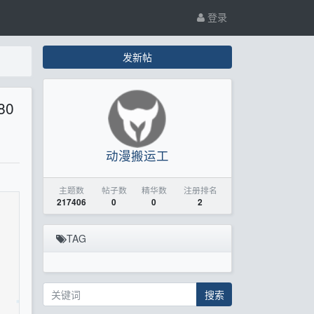
登录
发新帖
80
动漫搬运工
主题数
帖子数
精华数
注册排名
217406
0
0
2
TAG
搜索