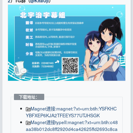
2
）TG群（
@KitaUji
）
下载地址：
Magnet連接:magnet:?xt=urn:btih:YSFKHC
YBFXEP6KJA2TFEEYS77UTJHSGK
Magnet連接typeII:magnet:?xt=urn:btih:c48
aa38b012dc8ff2920d4ca42625ffd2693c8ca