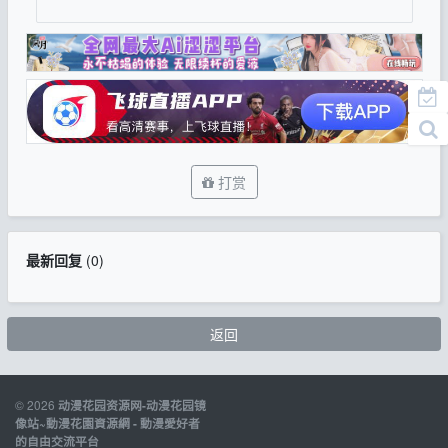
打赏
最新回复
(
0
)
返回
© 2026
动漫花园资源网-动漫花园镜
像站~動漫花園資源網 - 動漫愛好者
的自由交流平台