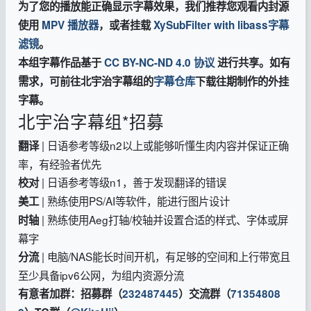
为了您的播放能正确显示字幕效果，我们推荐您观看内封源
使用
MPV 播放器
，或者挂载
XySubFilter with libass字幕
滤镜
。
本组字幕作品基于
CC BY-NC-ND 4.0 协议
进行共享。如有
需求，可前往北宇治字幕组的
字幕仓库
下载往期制作的外挂
字幕。
北宇治字幕组*招募
| 日语参考等级n2以上或能够听懂生肉内容并保证正确
翻译
率，有经验者优先
| 日语参考等级n1，善于发现翻译的错误
校对
| 熟练使用PS/AI等软件，能进行图片设计
美工
| 熟练使用Aeg打轴/校轴并设置合适的样式、字体或屏
时轴
幕字
| 电脑/NAS能长时间开机，有足够的空间和上行带宽且
分流
至少具备ipv6公网，为组内资源分流
有意者加群：招募群（
232487445
）交流群（
71354808