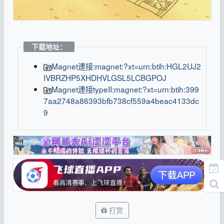
下载地址：
Magnet連接:magnet:?xt=urn:btih:HGL2UJ2
IVBRZHP5XHDHVLGSL5LCBGPOJ
Magnet連接typeII:magnet:?xt=urn:btih:399
7aa2748a86393bfb738cf559a4beac4133dc
9
打赏