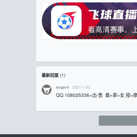
最新回复
(
1
)
2021-1-30
tergerfr
QQ 108025336=出-售 桑=拿=女 按