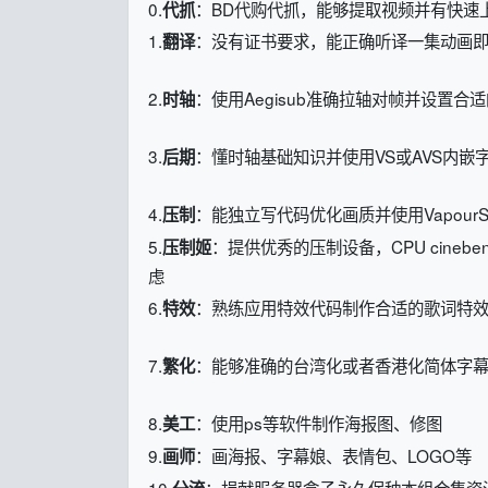
0.
：BD代购代抓，能够提取视频并有快速
代抓
1.
：没有证书要求，能正确听译一集动画
翻译
2.
：使用Aegisub准确拉轴对帧并设置合
时轴
3.
：懂时轴基础知识并使用VS或AVS内嵌
后期
4.
：能独立写代码优化画质并使用VapourSynt
压制
5.
：提供优秀的压制设备，CPU cineben
压制姬
虑
6.
：熟练应用特效代码制作合适的歌词特效(aegi
特效
7.
：能够准确的台湾化或者香港化简体字
繁化
8.
：使用ps等软件制作海报图、修图
美工
9.
：画海报、字幕娘、表情包、LOGO等
画师
10.
：捐献服务器盒子永久保种本组合集资