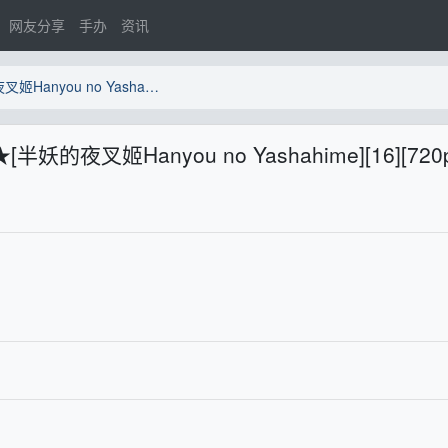
网友分享
手办
资讯
【喵萌奶茶屋】★10月新番★[半妖的夜叉姬Hanyou no Yashahime][16][720p][繁體][招募翻譯]
夜叉姬Hanyou no Yashahime][16][720p