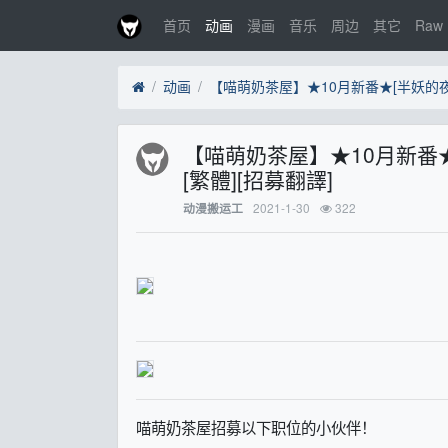
首页
动画
漫画
音乐
周边
其它
Raw
动画
【喵萌奶茶屋】★10月新番★[半妖的
[繁體][招募翻譯]
2021-1-30
322
动漫搬运工
喵萌奶茶屋招募以下职位的小伙伴！