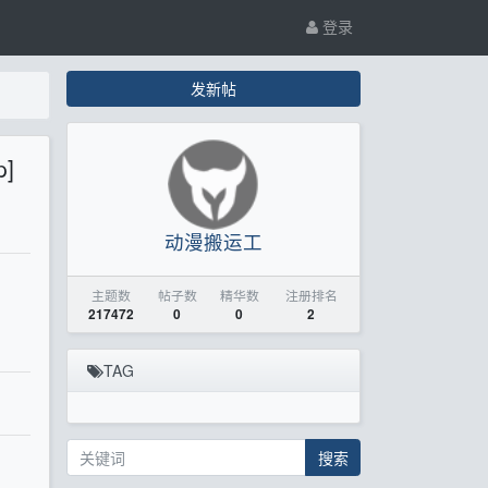
登录
发新帖
]
动漫搬运工
主题数
帖子数
精华数
注册排名
217472
0
0
2
TAG
搜索