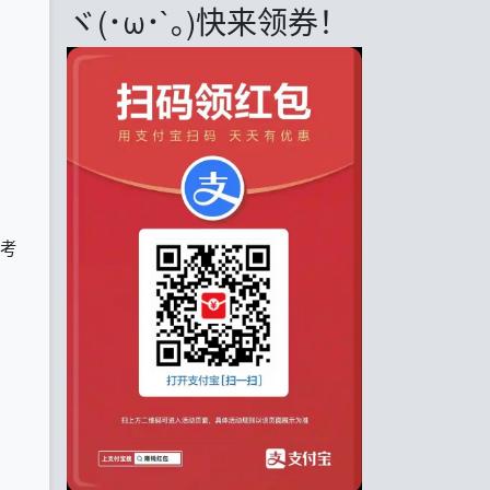
ヾ(･ω･`｡)快来领券！
先考