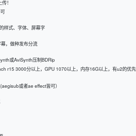
上传！
即可
适的样式、字体、屏幕字
字幕，做种发布分流
h或AviSynth压制BDRip
ch r15 3000分以上，GPU 1070以上，内存16G以上，有u2的优
sub或者ae effect皆可）
幕
源