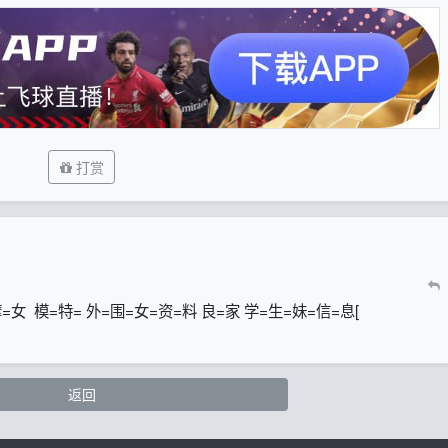
打赏
=摩=女 模=特= 外=围=女=资=料 良=家 学=生=妹=信=息[
返回