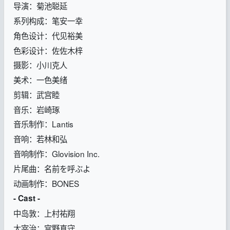
导演：菊池聪延
系列构成：笔安一幸
角色设计：代见裕美
色彩设计：佐佐木梓
摄影：小川克人
美术：一色美绪
剪辑：武宫睦
音乐：岩崎琢
音乐制作：Lantis
音响：若林和弘
音响制作：Glovision Inc.
片尾曲：名前を呼ぶよ
动画制作：BONES
- Cast -
中岛敦：上村祐翔
太宰治：宫野真守