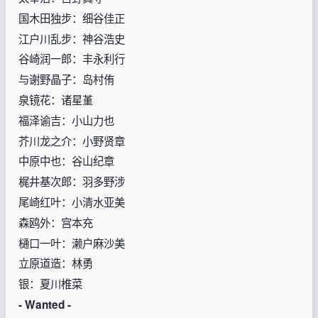
国木田独步：细谷佳正
江户川乱步：神谷浩史
谷崎润一郎：丰永利行
与谢野晶子：岛村侑
泉镜花：诸星堇
福泽谕吉：小山力也
芥川龙之介：小野贤章
中原中也：谷山纪章
梶井基次郎：羽多野涉
尾崎红叶：小清水亚美
森鸥外：宫本充
樋口一叶：濑户麻沙美
立原道造：林勇
银：夏川椎菜
- Wanted -