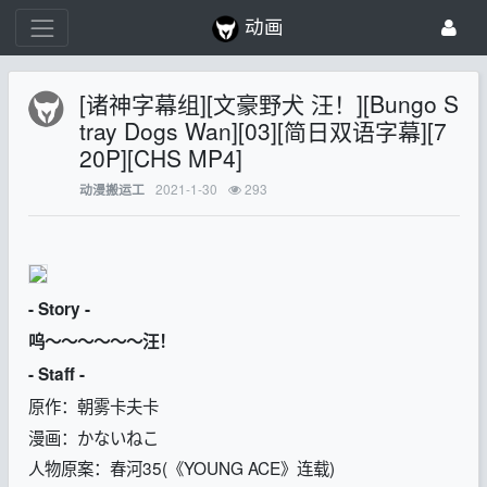
动画
[诸神字幕组][文豪野犬 汪！][Bungo S
tray Dogs Wan][03][简日双语字幕][7
20P][CHS MP4]
2021-1-30
293
动漫搬运工
- Story -
呜～～～～～～汪！
- Staff -
原作：朝雾卡夫卡
漫画：かないねこ
人物原案：春河35(《YOUNG ACE》连载)